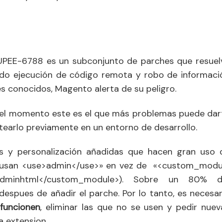
SUPEE-6788 es un subconjunto de parches que resuel
do ejecución de código remota y robo de informaci
s conocidos, Magento alerta de su peligro.
 el momento este es el que más problemas puede dar
earlo previamente en un entorno de desarrollo.
s y personalización añadidas que hacen gran uso 
n (usan <use>admin</use>» en vez de «<custom_modu
_Adminhtml</custom_module>). Sobre un 80% 
espues de añadir el parche. Por lo tanto, es necesar
 funcionen
, eliminar las que no se usen y pedir nuev
a extension.