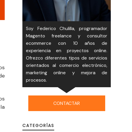
Soy Federico Chulilla, programador
Magento freelance y consultor
ecommerce con 10 años de
experiencia en proyectos online.
Ofrezco diferentes tipos de servicios
orientados al comercio electrónico,
os
marketing online y mejora de
de
procesos.
os
CONTACTAR
la
CATEGORÍAS