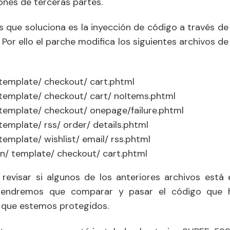
ones de terceras partes.
 que soluciona es la inyección de código a través de 
 Por ello el parche modifica los siguientes archivos de 
 template/ checkout/ cart.phtml
 template/ checkout/ cart/ noItems.phtml
 template/ checkout/ onepage/failure.phtml
template/ rss/ order/ details.phtml
template/ wishlist/ email/ rss.phtml
n/ template/ checkout/ cart.phtml
 revisar si algunos de los anteriores archivos está 
r, tendremos que comparar y pasar el código que 
a que estemos protegidos.