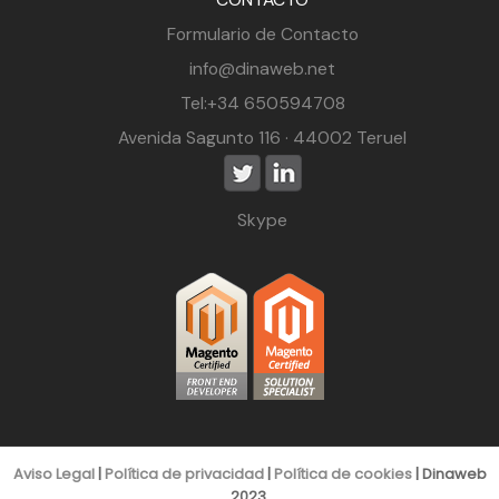
Formulario de Contacto
info@dinaweb.net
Tel:+34 650594708
Avenida Sagunto 116 · 44002 Teruel
Skype
Aviso Legal
|
Política de privacidad
|
Política de cookies
| Dinaweb
2023.