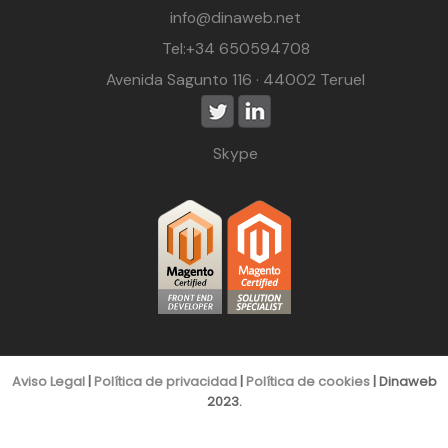
info@dinaweb.net
Tel:+34 650594708
Avenida Sagunto 116 · 44002 Teruel
Skype
Aviso Legal
|
Política de privacidad
|
Política de cookies
| Dinaweb
2023.