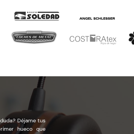
a duda? Déjame tus
primer hueco que