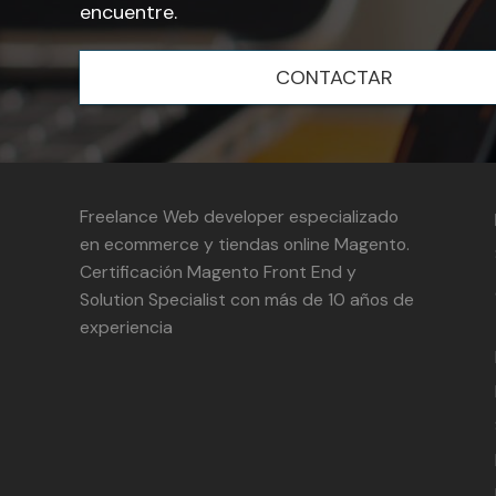
encuentre.
CONTACTAR
Freelance Web developer especializado
en ecommerce y tiendas online Magento.
Certificación Magento Front End y
Solution Specialist con más de 10 años de
experiencia