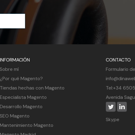
INFORMACIÓN
CONTACTO
Sobre mí
Formulario d
¿Por qué Magento?
info@dinawe
Tiendas hechas con Magento
Tel:+34 650
Especialista Magento
Avenida Sagu
Desarrollo Magento
SEO Magento
Skype
Mantenimiento Magento
Magento Madrid