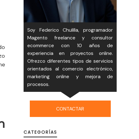
Soy Federico Chulilla, programador
Magento freelance y consultor
ecommerce con 10 años de
do
experiencia en proyectos online.
zo
Ofrezco diferentes tipos de servicios
ne
orientados al comercio electrónico,
marketing online y mejora de
procesos.
CONTACTAR
n
CATEGORÍAS