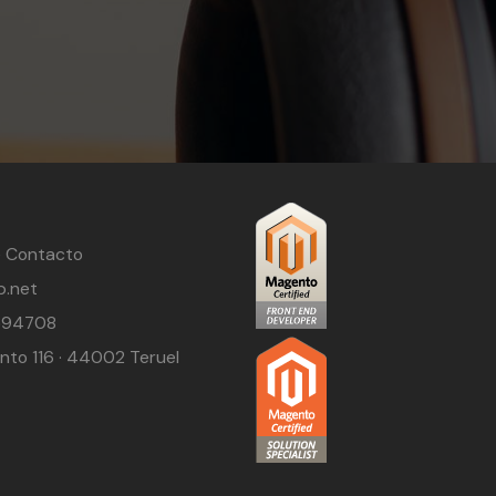
e Contacto
b.net
594708
nto 116 · 44002 Teruel