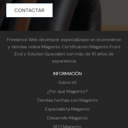
CONTACTAR
Freelance Web developer especializado en ecommerce
y tiendas online Magento. Certificación Magento Front
End y Solution Specialist con más de 10 años de
experiencia
INFORMACIÓN
Sobre mí
¿Por qué Magento?
Tiendas hechas con Magento
Especialista Magento
Desarrollo Magento
SEO Magento